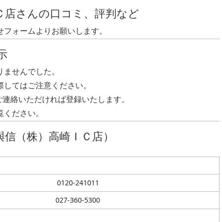
ブラウザ版、モバイル版とあります。それぞれ特徴があるので、
Ｃ店さんの口コミ、評判など
ができます。 取引システムについて CFDには成行注文、指
せフォームよりお願いします。
イフダン、OCO注文、イフダンOCO注文、トレール注文も
 注文方法について ロスカットとは証拠金額に対する評価損が
示
す。損失拡大を防ぐことができます。CFDで利益を上げるに
りませんでした。
CFDを始めるにはまずは取扱会社で口座開設をする必要があり
際してはご注意ください。
し込みます。その後本人確認書類を郵送で送ります。審査後取
ご連絡いただければ登録いたします。
す。CFD業者によっては口座開設キャンペーンを用意してい
覧ください。
比較を見る 差金決済取引に関する用語を解説。 CFD取引と
場の変動により損失を被る可能性があります。また預託する証
與信（株）高崎ＩＣ店）
マーケットの変動率に比べ投資元本の損益変動率が大きくなる
した上で取引ください。 CFD取引とは金融商品取引法の法律
0120-241011
027-360-5300