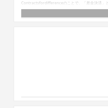
Contractsfordifferenceのことで、
に反対売買の差金のみで決済することをいいます。
法律で規制される金融商品です。FXとの違いは
だけです。現金決済ではないので、少ない元手で
CFDとはを詳しく知る CFD取引とはFXと同じ
扱銘柄の豊富さは特に大きな特徴です。 取引に
利と配当に関してはCFDならではの費用となりま
せずにきちんとリスクやデメリットを把握して投資
取扱銘柄の豊富さです。株式、ETF、株価指数、
トが対象となります。 株式CFDとは、東京証券
券取引所の6,000銘柄以上の上場株式や海外ETF
場している16種類の株価指数（現物）を対象にした
が、アメリカではNYダウ、ナスダックなどが主要
柄を見つけることができる商品CFD。原油や天然
どあります。 CFD取引を行うには目的に応じて
は限らないので、適切に損切りをする習慣を身につ