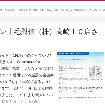
口コミや評判、一覧リストで地域毎に分類、豊富な情報と探しやすさが自慢の検索サイトです！【20
ン上毛與信（株）高崎ＩＣ店さ
イド｜CFD取引のすべてCFDと
Contracts for
ます。株式、指数、商品などその種類
効率よく運用できる話題の金融商
者の方でもすぐ理解できるように
す。 2011年1月1日よりFX同
れました。これにより最大レバレ
になりました。 CFDは