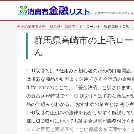
おすすめの消費者金融さんを
全国の消費者金融
群馬県
高崎市
上毛ローン上毛與信高崎ＩＣ店
群馬県高崎市の上毛ロー
ん
CFD取引とは？仕組みと初心者のための口座開設ガ
は多彩な商品が効率よく運用できる今話題の金融商品です。
differenceのことで、「差金決済」と訳され
の豊富さが特徴です。CFD取引とは多彩な商品が
品の仕組みがわかる。 おすすめの業者とは 初心
CFD取引の仕組みや法律をわかりやすく解説していま
様にCFD取引においても証拠金規制が義務付けら
ッジの変更と商品区分ごとに保証金を管理すること