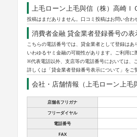
をインストールするアプリケーション版、Web
上毛ローン上毛與信（株）高崎Ｉ
使い分けて利用することで効率よく投資を行うこと
投稿はまだありません。口コミ投稿はお問い合わ
値注文、逆指値注文、さらにそれらを組み合わせた
ございます。FX経験者には馴染みがありますね。
消費者金融 貸金業者登録番号の表
一定水準を超えた場合に自動的に決済する仕組みで
こちらの電話番号では、貸金業者として登録はあ
は損切りも含めた意識しておく必要があります。 
いわゆるヤミ金融の可能性があります。ご利用に
ます。口座開設をするにはまずはオンラインで申
※代表電話以外、支店等の電話番号においては、
引口座の案内が来るので入金して取引開始となりま
詳しくは「貸金業者登録番号表示について」をご
ます。それを活用するのもいいですね。 ランキング
は投資元本が保証されるものではありません。相
会社・店舗情報（上毛ローン上毛
拠金金額に比べ大きい金額の取引ができるため、
可能性もあります。必ずデメリットやリスクも把握
店舗名フリガナ
で規制される金融商品です。
フリーダイヤル
電話番号
FAX