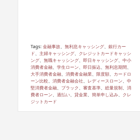
Tags:
金融事故
、
無利息キャッシング
、
銀行カー
ド
、
主婦キャッシング
、
クレジットカードキャッシ
ング
、
無職キャッシング
、
即日キャッシング
、
中小
消費者金融
、
学生ローン
、
即日振込
、
無利息期間
、
大手消費者金融
、
消費者金融業
、
限度額
、
カードロ
ーン比較
、
消費者金融会社
、
レディースローン
、
中
堅消費者金融
、
ブラック
、
審査基準
、
総量規制
、
消
費者ローン
、
過払い
、
貸金業
、
簡単申し込み
、
クレ
ジットカード