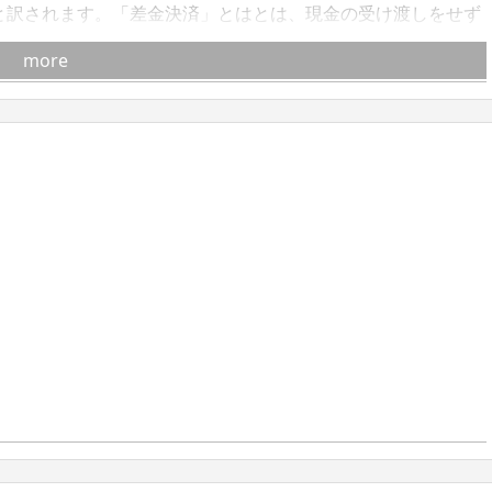
「差金決済」と訳されます。「差金決済」とはとは、現金の受け渡しをせず
CFDはFXと同じ証拠金を元に投資を行い、金融商品取引法の
more
投資範囲が株式、株価指数をはじめ様々な商品が対象となること
取引ができるという投資効率の良さが初心者にも人気です。
証拠金取引なのでメリットや特徴も同じものが多いです。しかし取
かかるコストは手数料やスプレッド以外にもあります。特に金
す。 CFD取引とは元本保証のない金融商品です。無理な取引を
ライフを楽しんでください。 CFD取引の魅力のひとつはその
株価指数先物、債券、商品先物、為替など、あらゆるマーケッ
取引所やニューヨーク証券取引所といった世界の主要な15の証
を対象にした証拠金取引のことです。 指数CFDとは国内外に上
証拠金取引のことです。日本の株価指数は日経225やTOPIX
な株価指数です。 多彩なラインアップから、自分に合った銘
ガス、CO2排出量などのエネルギー、金や銀など貴金属CFDな
各種注文方法を駆使します。また投資は100％必ず勝ち続けると
けておく必要があります。 CFDの取引システムは専用ソフト