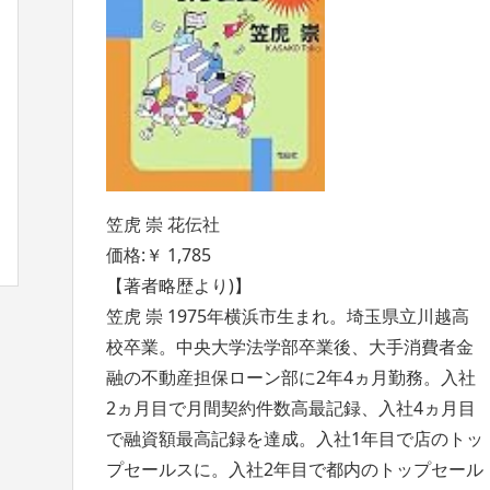
笠虎 崇 花伝社
価格:￥ 1,785
【著者略歴より)】
笠虎 崇 1975年横浜市生まれ。埼玉県立川越高
校卒業。中央大学法学部卒業後、大手消費者金
融の不動産担保ローン部に2年4ヵ月勤務。入社
2ヵ月目で月間契約件数高最記録、入社4ヵ月目
で融資額最高記録を達成。入社1年目で店のトッ
プセールスに。入社2年目で都内のトップセール