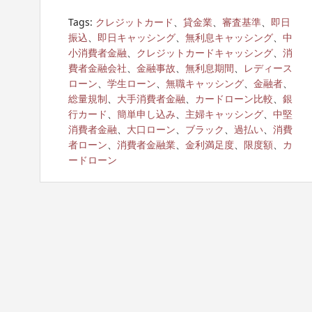
Tags:
クレジットカード
、
貸金業
、
審査基準
、
即日
振込
、
即日キャッシング
、
無利息キャッシング
、
中
小消費者金融
、
クレジットカードキャッシング
、
消
費者金融会社
、
金融事故
、
無利息期間
、
レディース
ローン
、
学生ローン
、
無職キャッシング
、
金融者
、
総量規制
、
大手消費者金融
、
カードローン比較
、
銀
行カード
、
簡単申し込み
、
主婦キャッシング
、
中堅
消費者金融
、
大口ローン
、
ブラック
、
過払い
、
消費
者ローン
、
消費者金融業
、
金利満足度
、
限度額
、
カ
ードローン