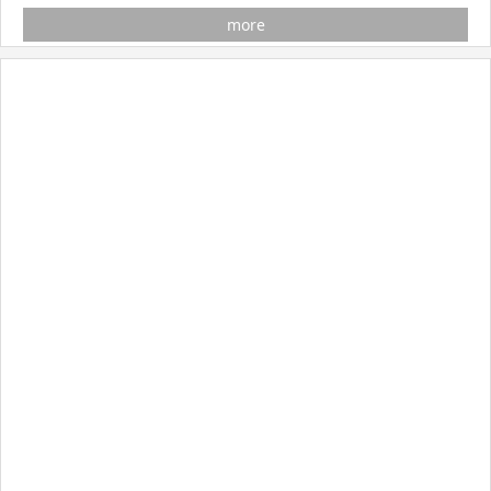
【最終更新日：2026-08-06】
more