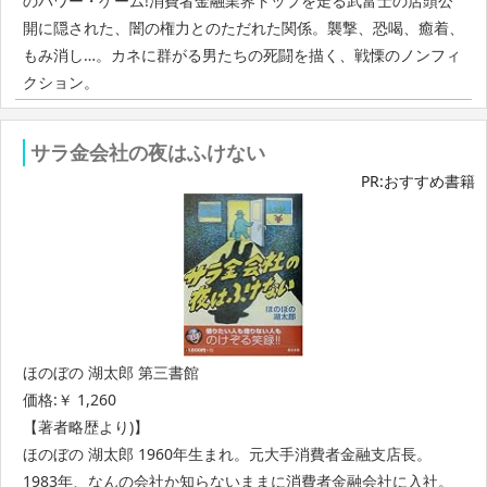
のパワー・ゲーム!消費者金融業界トップを走る武富士の店頭公
開に隠された、闇の権力とのただれた関係。襲撃、恐喝、癒着、
もみ消し…。カネに群がる男たちの死闘を描く、戦慄のノンフィ
クション。
サラ金会社の夜はふけない
PR:おすすめ書籍
ほのぼの 湖太郎 第三書館
価格:￥ 1,260
【著者略歴より)】
ほのぼの 湖太郎 1960年生まれ。元大手消費者金融支店長。
1983年、なんの会社か知らないままに消費者金融会社に入社。